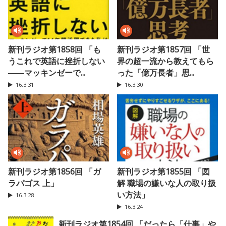
新刊ラジオ第1858回 「も
新刊ラジオ第1857回 「世
うこれで英語に挫折しない
界の超一流から教えてもら
――マッキンゼーで...
った「億万長者」思...
16.3.31
16.3.30
新刊ラジオ第1856回 「ガ
新刊ラジオ第1855回 「図
ラパゴス 上」
解 職場の嫌いな人の取り扱
い方法」
16.3.28
16.3.24
新刊ラジオ第1854回 「だったら「仕事」や