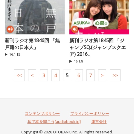
新刊ラジオ第1846回 「無
新刊ラジオ第1845回 「ジ
戸籍の日本人」
ャンプSQ.(ジャンプスクエ
ア) 2016...
16.1.15
16.1.8
<<
<
3
4
5
6
7
>
>>
コンテンツポリシー
プライバシーポリシー
耳で本を聞こう[audiobook.jp]
運営会社
Copyright © 2026 OTOBANK Inc., All rights reserved.