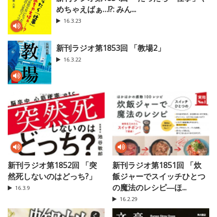
めちゃえばぁ…!?: みん...
16.3.23
新刊ラジオ第1853回 「教場2」
16.3.22
新刊ラジオ第1852回 「突
新刊ラジオ第1851回 「炊
然死しないのはどっち?」
飯ジャーでスイッチひとつ
の魔法のレシピ―ほ...
16.3.9
16.2.29