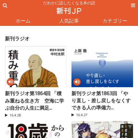
だれかに話したくなる本の話
ホーム
人気記事
カテゴリー
新刊ラジオ
新刊ラジオ第1864回 「積
新刊ラジオ第1863回 「や
り直し・差し戻しをなくす
み重ねる生き方 空海に学
できる人の準備力...
ぶ自分の人生に満足...
16.4.27
16.4.28