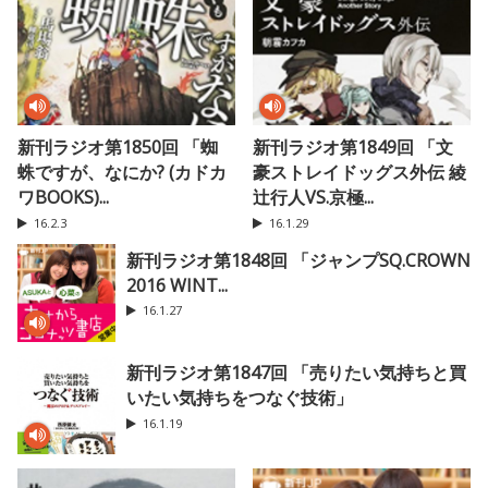
新刊ラジオ第1850回 「蜘
新刊ラジオ第1849回 「文
蛛ですが、なにか? (カドカ
豪ストレイドッグス外伝 綾
ワBOOKS)...
辻行人VS.京極...
16.2.3
16.1.29
新刊ラジオ第1848回 「ジャンプSQ.CROWN
2016 WINT...
16.1.27
新刊ラジオ第1847回 「売りたい気持ちと買
いたい気持ちをつなぐ技術」
16.1.19