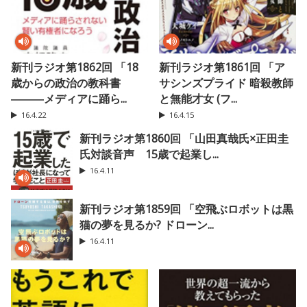
新刊ラジオ第1862回 「18
新刊ラジオ第1861回 「ア
歳からの政治の教科書
サシンズプライド 暗殺教師
―――メディアに踊ら...
と無能才女 (フ...
16.4.22
16.4.15
新刊ラジオ第1860回 「山田真哉氏×正田圭
氏対談音声 15歳で起業し...
16.4.11
新刊ラジオ第1859回 「空飛ぶロボットは黒
猫の夢を見るか? ドローン...
16.4.11