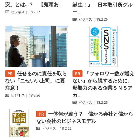
安」とは…？ 【鬼頭あ...
誕生！』 日本取引所グル
ー...
ビジネス
| 18.2.27
ビジネス
| 18.2.26
任せるのに責任を取ら
「フォロワー数が増え
ない「ニセいい上司」に要
ない」から脱するために。
注意！
影響力のある企業ＳＮＳア
カ...
ビジネス
| 18.2.26
ビジネス
| 18.2.23
一体何が違う？ 儲かる会社と儲から
ない会社のビジネスモデル
ビジネス
| 18.2.22