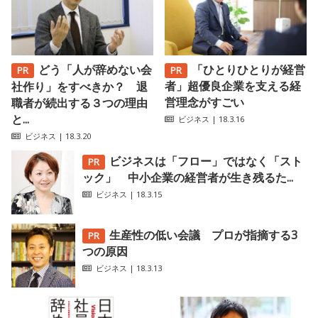
どう「人が辞めない会
「ひとりひとりが経営
者」超優良企業を支える経
社作り」をすべきか？ 退
営理念がすごい
職者が続出する３つの理由
と...
ビジネス
| 18.3.16
ビジネス
| 18.3.20
ビジネスは「フロー」ではなく「スト
ック」 中小企業の経営者が生き残るた...
ビジネス
| 18.3.15
生産性の低い会議 プロが指摘する3
つの原因
ビジネス
| 18.3.13