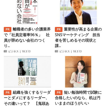
離職者の多い介護業界
重要性が高まる企業の
で「社員定着率96％」 社
SNSマーケティング 担当
員が辞めない会社のつく
者を苦しめるその現状と
り...
課...
ビジネス
| 18.3.13
ビジネス
| 18.3.13
組織を強くするリーダ
短い勉強時間で試験に
ーとダメにするリーダー、
合格したいのなら、机は汚
いままのほうがいい
その違いって？ 【鬼頭あ