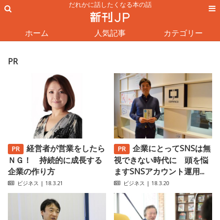
だれかに話したくなる本の話
ホーム
人気記事
カテゴリー
PR
経営者が営業をしたら
企業にとってSNSは無
ＮＧ！ 持続的に成長する
視できない時代に 頭を悩
企業の作り方
ますSNSアカウント運用...
ビジネス
| 18.3.21
ビジネス
| 18.3.20