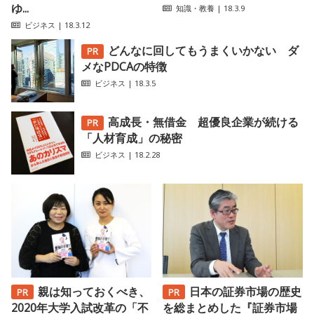
ゆ...
知識・教養
| 18.3.9
ビジネス
| 18.3.12
どんなに回してもうまくいかない ダ
メなPDCAの特徴
ビジネス
| 18.3.5
高成長・無借金 超優良企業が続ける
「人材育成」の秘密
ビジネス
| 18.2.28
親は知っておくべき、
日本の証券市場の歴史
2020年大学入試改革の「不
を総まとめした『証券市場