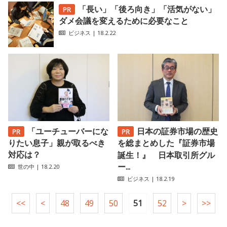
「長い」「後ろ向き」「活気がない」
ダメ会議を変えるために必要なこと
ビジネス
| 18.2.22
「ユーチューバーにな
日本の証券市場の歴史
りたい息子」親が取るべき
を総まとめした『証券市場
対応は？
誕生！』 日本取引所グル
ー...
世の中
| 18.2.20
ビジネス
| 18.2.19
<<
<
48
49
50
51
52
>
>>