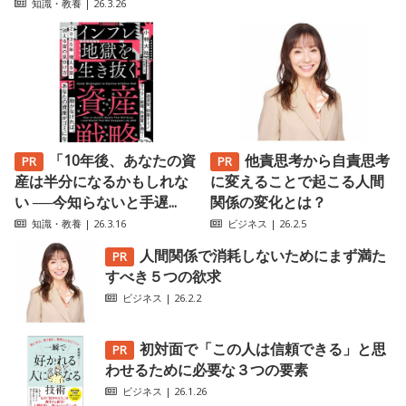
知識・教養
| 26.3.26
「10年後、あなたの資
他責思考から自責思考
産は半分になるかもしれな
に変えることで起こる人間
い ──今知らないと手遅...
関係の変化とは？
知識・教養
| 26.3.16
ビジネス
| 26.2.5
人間関係で消耗しないためにまず満た
すべき５つの欲求
ビジネス
| 26.2.2
初対面で「この人は信頼できる」と思
わせるために必要な３つの要素
ビジネス
| 26.1.26