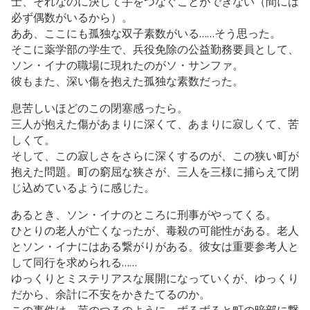
士、それなのに決して手をつなぐことができない（間には
必ず偶数がいるから）。
ああ、ここにも孤独な双子素数がいる……そう思った。
そこに薬学部の学生で、兵役免除の公益勤務要員として、
ソン・イナの職場に現れたのがソ・サンファ。
彼もまた、深い傷を抱えた孤独な素数だった。
息苦しいほどのこの閉塞感ったら。
三人が抱えた傷があまりに深くて、あまりに寂しくて、苦
しくて。
そして、この寂しさをさらに深くするのが、この狭い町が
抱えた問題。町の窮屈な狭さが、三人を三様に捕らえて閉
じ込めているように感じた。
あるとき、ソン・イナのところに刑事がやってくる。
ひとりの老人が亡くなったが、毒殺の可能性がある。老人
とソン・イナにはある繋がりがある。彼女は重要参考人と
して同行を求められる……
ゆっくりとミステリアスな展開になっていくが、ゆっくり
だから、余計に不安をかきたてるのか。
この事件は、芋のつるのように、ずるずると町の暗部に繋