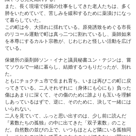
また、長く現場で採掘の仕事をしてきた老人たちは、多く
肺をいためていて、苦しみを緩和するために薬漬けになっ
て暮らしていた。
この町は今、大揺れに揺れている。原発誘致をめぐる市長
のリコール運動で町は真っ二つに割れているし、薬師如来
を本尊にするカルト宗教が、じわじわと怪しい活動を広げ
ている。
保健所の薬剤師ソン・イナと議員秘書ユン・テジンは、嘗
てソウルで一緒に暮らし、結婚するつもりだったが、別れ
た。
ともにチョクチュ市で生まれ育ち、いまは再びこの町に戻
ってきている。二人それぞれに（身体にも心にも）負った
傷はあまりに深くて、その傷のために誰よりも互いを理解
しあっているはずで、逆に、そのために、決して一緒には
いられない。
二人を見ていて、ふっと思い出すのは、少し前に読んだ
『素数たちの孤独』の中に出てきた「双子素数」のこと
だ。自然数の並びの上で、いつもほとんど隣にいる孤独同