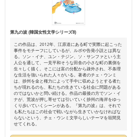
第九の波 (韓国女性文学シリーズ8)
この作品は、2012年、江原道にある町で実際に起こった
事件をモチーフにしているが、ルポや告発小説とは異な
る。ソン・イナ、ユン・テジン、ソ・サンファという主
人公を通して、一見平和そうな田舎の小さな町の裏側を
生々しく描く。そこには富の分配から疎外され、不条理
な生活を強いられた人々がいる。著者のチェ・ウンミ
は、捗州を金と権力によって手中に収めようとする者た
ちが現れるのも、私たちの生きている社会に問題がある
のではないかと問い続ける。作品の最後の方でソン・イ
ナが、荒波が押し寄せては引いていく捗州の海岸をゆっ
くり歩いていくシーンがある。『第九の波』は、それで
も私たちはこの社会で戦いながら生きていかなければな
らないという、チェ・ウンミ文学らしいテーマを垣間見
せてくれる。