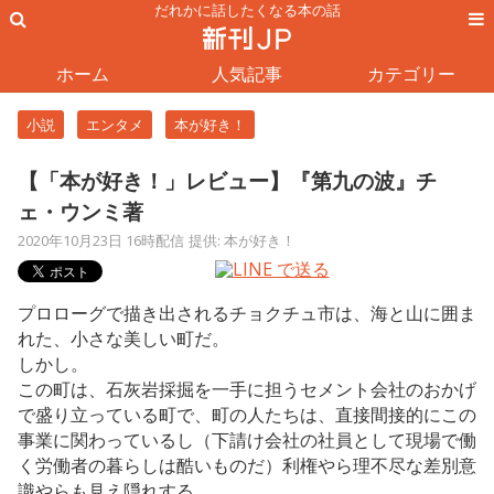
だれかに話したくなる本の話
ホーム
人気記事
カテゴリー
小説
エンタメ
本が好き！
【「本が好き！」レビュー】『第九の波』チ
ェ・ウンミ著
2020年10月23日 16時配信
提供: 本が好き！
プロローグで描き出されるチョクチュ市は、海と山に囲ま
れた、小さな美しい町だ。
しかし。
この町は、石灰岩採掘を一手に担うセメント会社のおかげ
で盛り立っている町で、町の人たちは、直接間接的にこの
事業に関わっているし（下請け会社の社員として現場で働
く労働者の暮らしは酷いものだ）利権やら理不尽な差別意
識やらも見え隠れする。