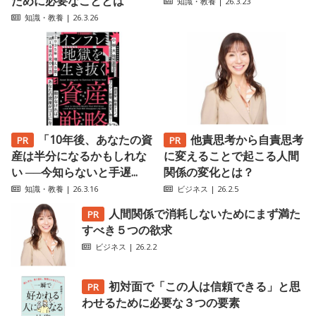
ために必要なこととは
知識・教養
| 26.3.23
知識・教養
| 26.3.26
「10年後、あなたの資
他責思考から自責思考
産は半分になるかもしれな
に変えることで起こる人間
い ──今知らないと手遅...
関係の変化とは？
知識・教養
| 26.3.16
ビジネス
| 26.2.5
人間関係で消耗しないためにまず満た
すべき５つの欲求
ビジネス
| 26.2.2
初対面で「この人は信頼できる」と思
わせるために必要な３つの要素