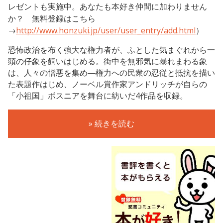
レゼントも実施中。あなたも本好き仲間に加わりません
か？ 無料登録はこちら
→
http://www.honzuki.jp/user/user_entry/add.html
）
恐怖政治を布く強大な権力者が、ふとした気まぐれから一
頭の仔象を飼いはじめる。街中を無邪気に暴れまわる象
は、人々の憎悪を集め―権力への民衆の忍従と抵抗を描い
た表題作はじめ、ノーベル賞作家アンドリッチが自らの
「小祖国」ボスニアを舞台に紡いだ4作品を収録。
» 続きを読む