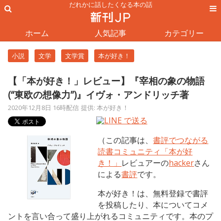
だれかに話したくなる本の話
ホーム
人気記事
カテゴリー
小説
文学
文学賞
本が好き！
【「本が好き！」レビュー】『宰相の象の物語
(“東欧の想像力”)』イヴォ・アンドリッチ著
2020年12月8日 16時配信
提供: 本が好き！
（この記事は、
書評でつながる
読書コミュニティ「本が好
き！」
レビュアーの
hacker
さん
による
書評
です。
本が好き！は、無料登録で書評
を投稿したり、本についてコメ
ントを言い合って盛り上がれるコミュニティです。本のプ