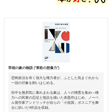
宰相の象の物語 (“東欧の想像力”)
恐怖政治を布く強大な権力者が、ふとした気まぐれから
一頭の仔象を飼いはじめる。
街中を無邪気に暴れまわる象は、人々の憎悪を集め―権
力への民衆の忍従と抵抗を描いた表題作はじめ、ノーベ
ル賞作家アンドリッチが自らの「小祖国」ボスニアを舞
台に紡いだ4作品を収録。