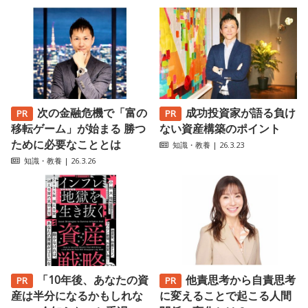
次の金融危機で「富の
成功投資家が語る負け
移転ゲーム」が始まる 勝つ
ない資産構築のポイント
ために必要なこととは
知識・教養
| 26.3.23
知識・教養
| 26.3.26
「10年後、あなたの資
他責思考から自責思考
産は半分になるかもしれな
に変えることで起こる人間