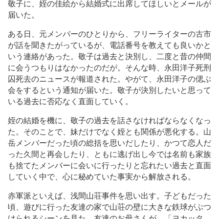
敬子に、姪の佳絵から結婚式に出席してほしいとメールが
届いた。
ある日、元メンバーのひとりから、フリーライターの古市
が話を聞きたがっているが、電話番号を教えても良いかと
いう連絡があった。敬子は過去と決別し、二度と昔の仲間
に会うつもりはなかったのだが。そんな時、永田洋子死刑
囚死去のニュースが報道された。やがて、永田洋子の偲ぶ
会をするという通知が届いた。敬子が決別したいと思って
いる過去に否応なく直面していく。
姪の結婚を機に、敬子の過去を話さなければならなくなっ
た。そのことで、妹だけでなく姪とも関係が悪化する。山
岳メンバーだった頃の総括を思いだしたり、かつて恋人だ
った久間と再会したり、ともに逃げ出し今では名前も家族
も捨てたメンバーに会いに行ったりと忘れたい過去と直面
していく中で、心に秘めていた事実から解放される。
赤軍派といえば、浅間山荘事件を思い出す。子どもだった
頃、遊びに行った友達の家で山荘の壁に大きな鉄球がぶつ
けられるシーンを見た。友達のお母さんが、「ヨカッタ