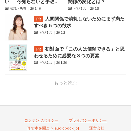
い ──今知らないと手遅...
関係の変化とは？
知識・教養
| 26.3.16
ビジネス
| 26.2.5
人間関係で消耗しないためにまず満た
すべき５つの欲求
ビジネス
| 26.2.2
初対面で「この人は信頼できる」と思
わせるために必要な３つの要素
ビジネス
| 26.1.26
もっと読む
コンテンツポリシー
プライバシーポリシー
耳で本を聞こう[audiobook.jp]
運営会社