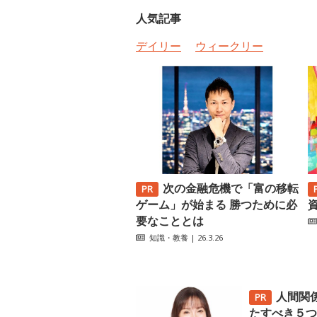
人気記事
デイリー
ウィークリー
次の金融危機で「富の移転
ゲーム」が始まる 勝つために必
要なこととは
知識・教養
| 26.3.26
人間関
たすべき５つ