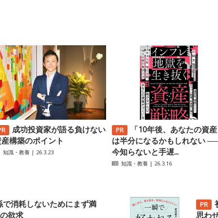
成功投資家が語る負けない
「10年後、あなたの資産
資産構築のポイント
は半分になるかもしれない ─
今知らないと手遅...
知識・教養
| 26.3.23
知識・教養
| 26.3.16
係で消耗しないためにまず満
の欲求
思わ