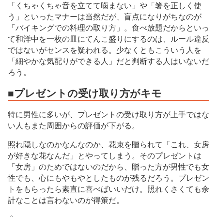
「くちゃくちゃ音を立てて噛まない」や「箸を正しく使
う」といったマナーは当然だが、盲点になりがちなのが
「バイキングでの料理の取り方」。食べ放題だからといっ
て和洋中を一枚の皿にてんこ盛りにするのは、ルール違反
ではないがセンスを疑われる。少なくともこういう人を
「細やかな気配りができる人」だと判断する人はいないだ
ろう。
■プレゼントの受け取り方がキモ
特に男性に多いが、プレゼントの受け取り方が上手ではな
い人もまた周囲からの評価が下がる。
照れ隠しなのかなんなのか、花束を贈られて「これ、女房
が好きな花なんだ」とやってしまう。そのプレゼントは
「女房」のためではないのだから、贈った方が男性でも女
性でも、心にもやもやとしたものが残るだろう。プレゼン
トをもらったら素直に喜べばいいだけ。照れくさくても余
計なことは言わないのが得策だ。