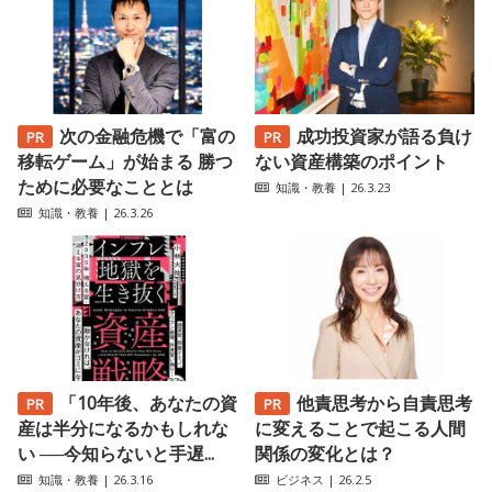
次の金融危機で「富の
成功投資家が語る負け
移転ゲーム」が始まる 勝つ
ない資産構築のポイント
ために必要なこととは
知識・教養
| 26.3.23
知識・教養
| 26.3.26
「10年後、あなたの資
他責思考から自責思考
産は半分になるかもしれな
に変えることで起こる人間
い ──今知らないと手遅...
関係の変化とは？
知識・教養
| 26.3.16
ビジネス
| 26.2.5