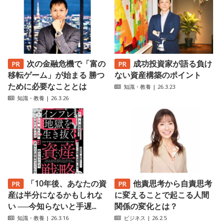
次の金融危機で「富の
成功投資家が語る負け
移転ゲーム」が始まる 勝つ
ない資産構築のポイント
ために必要なこととは
知識・教養
| 26.3.23
知識・教養
| 26.3.26
「10年後、あなたの資
他責思考から自責思考
産は半分になるかもしれな
に変えることで起こる人間
い ──今知らないと手遅...
関係の変化とは？
知識・教養
| 26.3.16
ビジネス
| 26.2.5