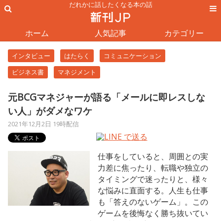
だれかに話したくなる本の話
ホーム
人気記事
カテゴリー
インタビュー
はたらく
コミュニケーション
ビジネス書
マネジメント
元BCGマネジャーが語る「メールに即レスしな
い人」がダメなワケ
2021年12月2日 19時配信
仕事をしていると、周囲との実
力差に焦ったり、転職や独立の
タイミングで迷ったりと、様々
な悩みに直面する。人生も仕事
も「答えのないゲーム」。この
ゲームを後悔なく勝ち抜いてい