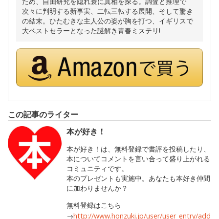
ため、自由研究を隠れ蓑に真相を探る。調査と推理で
次々に判明する新事実、二転三転する展開、そして驚き
の結末。ひたむきな主人公の姿が胸を打つ、イギリスで
大ベストセラーとなった謎解き青春ミステリ!
この記事のライター
本が好き！
本が好き！は、無料登録で書評を投稿したり、
本についてコメントを言い合って盛り上がれる
コミュニティです。
本のプレゼントも実施中。あなたも本好き仲間
に加わりませんか？
無料登録はこちら
→
http://www.honzuki.jp/user/user_entry/add.h