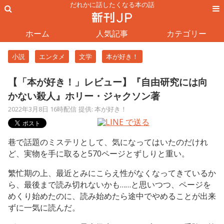
だれかに話したくなる本の話
ホーム
人気記事
カテゴリー
小説
エンタメ
文学
本が好き！
【「本が好き！」レビュー】『自由研究には向
かない殺人』ホリー・ジャクソン著
2022年3月8日 16時配信
提供: 本が好き！
巷で話題のミステリとして、気になってはいたのだけれ
ど、実物を手に取ると570ページとずしりと重い。
繁忙期の上、最近とみにこらえ性がなくなってきているか
ら、最後まで読み切れないかも……と思いつつ、ページを
めくり始めたのに、読み始めたら途中でやめることが出来
ずに一気に読んだ。