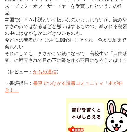
ズ・ブック・オブ・ザ・イヤーを受賞したというこの作
品。
本国ではＹＡ小説という扱いなのかもしれないが、読みや
すさの点ではなるほどと思いはするものの、暴かれる秘密
の中にはなかなかにどぎついものも。
今どきの若者の“すごさ”に関心しこそすれ、色々な意味で
侮れない。
それにしても、まさかこの歳になって、高校生の「自由研
究」に翻弄されて目の下に隈を作る羽目になろうとは！？
（レビュー：
かもめ通信
）
・書評提供：
書評でつながる読書コミュニティ「本が好
き！」