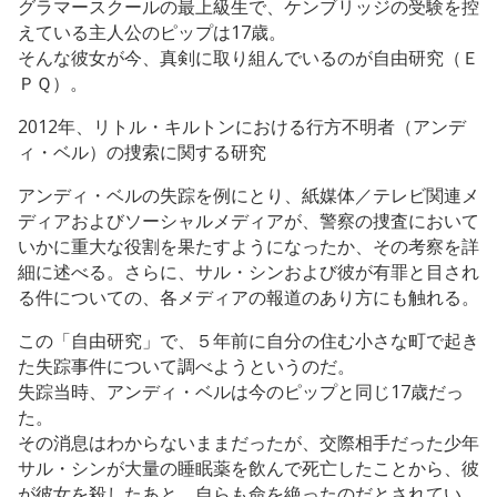
グラマースクールの最上級生で、ケンブリッジの受験を控
えている主人公のピップは17歳。
そんな彼女が今、真剣に取り組んでいるのが自由研究（Ｅ
ＰＱ）。
2012年、リトル・キルトンにおける行方不明者（アンデ
ィ・ベル）の捜索に関する研究
アンディ・ベルの失踪を例にとり、紙媒体／テレビ関連メ
ディアおよびソーシャルメディアが、警察の捜査において
いかに重大な役割を果たすようになったか、その考察を詳
細に述べる。さらに、サル・シンおよび彼が有罪と目され
る件についての、各メディアの報道のあり方にも触れる。
この「自由研究」で、５年前に自分の住む小さな町で起き
た失踪事件について調べようというのだ。
失踪当時、アンディ・ベルは今のピップと同じ17歳だっ
た。
その消息はわからないままだったが、交際相手だった少年
サル・シンが大量の睡眠薬を飲んで死亡したことから、彼
が彼女を殺したあと、自らも命を絶ったのだとされてい