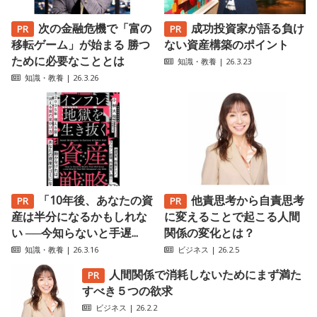
次の金融危機で「富の
成功投資家が語る負け
移転ゲーム」が始まる 勝つ
ない資産構築のポイント
ために必要なこととは
知識・教養
| 26.3.23
知識・教養
| 26.3.26
「10年後、あなたの資
他責思考から自責思考
産は半分になるかもしれな
に変えることで起こる人間
い ──今知らないと手遅...
関係の変化とは？
知識・教養
| 26.3.16
ビジネス
| 26.2.5
人間関係で消耗しないためにまず満た
すべき５つの欲求
ビジネス
| 26.2.2