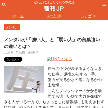
だれかに話したくなる本の話
ホーム
人気記事
カテゴリー
メンタル
メンタルが「強い人」と「弱い人」の言葉遣い
の違いとは？
2023年1月29日 18時配信
自分の今後が決まるような大き
な仕事。 勝負の決する一手。
努力が実るか水の泡になるかの
土壇場。
こんなプレッシャーのかかる場
面でも涼しい顔で実力を発揮で
きる人がいる一方で、ちょっとした緊張感にも耐えきれず
に普段はやらないミスをしてしまったり、慌ててしまう人