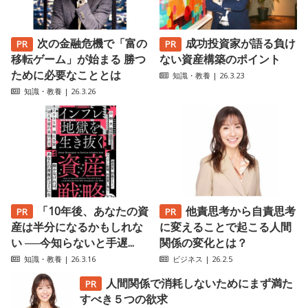
次の金融危機で「富の
成功投資家が語る負け
移転ゲーム」が始まる 勝つ
ない資産構築のポイント
ために必要なこととは
知識・教養
| 26.3.23
知識・教養
| 26.3.26
「10年後、あなたの資
他責思考から自責思考
産は半分になるかもしれな
に変えることで起こる人間
い ──今知らないと手遅...
関係の変化とは？
知識・教養
| 26.3.16
ビジネス
| 26.2.5
人間関係で消耗しないためにまず満た
すべき５つの欲求