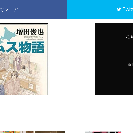
k でシェア
Twi
こ
新