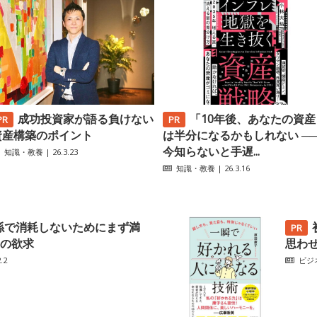
成功投資家が語る負けない
「10年後、あなたの資産
資産構築のポイント
は半分になるかもしれない ─
今知らないと手遅...
知識・教養
| 26.3.23
知識・教養
| 26.3.16
係で消耗しないためにまず満
の欲求
思わ
.2
ビジ