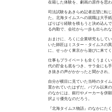
在籍した体験を、劇画の原作を思わ
司法試験をあきらめ記者志望に転じ
た。北海タイムスへの就職は大手紙
ばりばり経験を積もうと決め込んで
る内勤で、会社から一歩も出られな
おまけに、ろくに企業研究もしてい
いた師匠はミスター・タイムスの異
に、せっかく東京から遊びに来てく
仕事もプライベートも全くうまくい
代の貯金も底をつき、サラ金にも手
き抜きの声がかかったと聞かされ、
自分が横目に見ていた当時のタイム
置かれていたはずだ。バブル以来の
のなかには、銀行やメーカーを併願
択より優先なのだろう。
『北海タイムス物語』のなかにたく