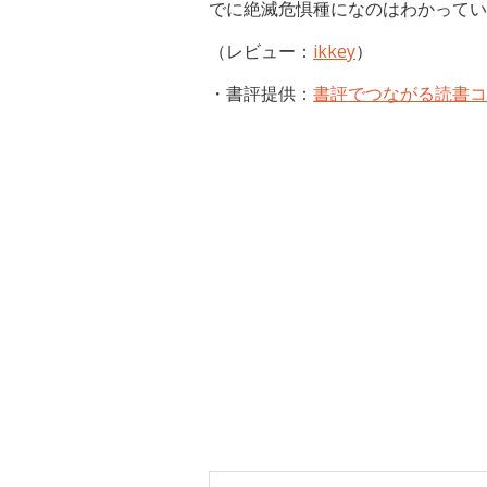
でに絶滅危惧種になのはわかってい
（レビュー：
ikkey
）
・書評提供：
書評でつながる読書コ