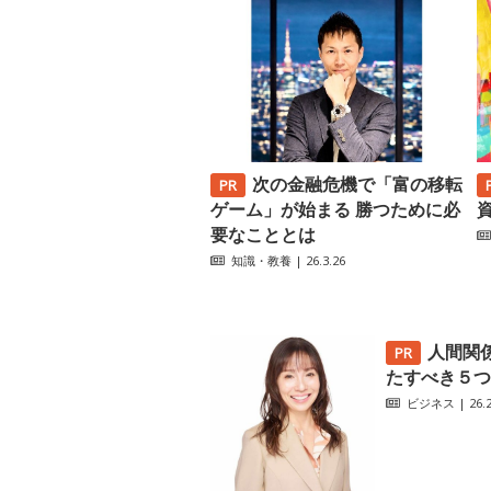
次の金融危機で「富の移転
ゲーム」が始まる 勝つために必
要なこととは
知識・教養
| 26.3.26
人間関
たすべき５つ
ビジネス
| 26.2