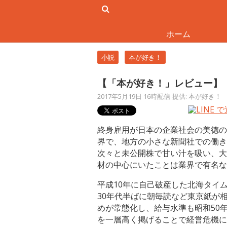
ホーム
小説
本が好き！
【「本が好き！」レビュー】
2017年5月19日 16時配信
提供: 本が好き！
終身雇用が日本の企業社会の美徳の
界で、地方の小さな新聞社での働き
次々と未公開株で甘い汁を吸い、大
材の中心にいたことは業界で有名な
平成10年に自己破産した北海タイ
30年代半ばに朝毎読など東京紙が
めが常態化し、給与水準も昭和50
を一層高く掲げることで経営危機に