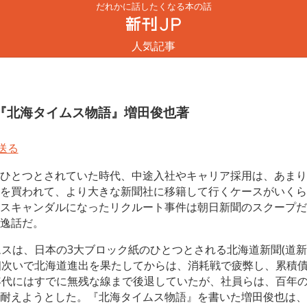
だれかに話したくなる本の話
人気記事
『北海タイムス物語』増田俊也著
ひとつとされていた時代、中途入社やキャリア採用は、あまり
を買われて、より大きな新聞社に移籍して行くケースがいくら
スキャンダルになったリクルート事件は朝日新聞のスクープだ
逸話だ。
ムスは、日本の3大ブロック紙のひとつとされる北海道新聞(道
相次いで北海道進出を果たしてからは、消耗戦で疲弊し、累積
年代にはすでに無残な線まで後退していたが、社員らは、百年
耐えようとした。『北海タイムス物語』を書いた増田俊也は、