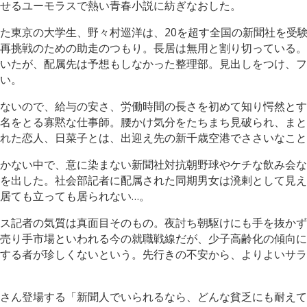
せるユーモラスで熱い青春小説に紡ぎなおした。
た東京の大学生、野々村巡洋は、20を超す全国の新聞社を受
再挑戦のための助走のつもり。長居は無用と割り切っている。
いたが、配属先は予想もしなかった整理部。見出しをつけ、フ
い。
ないので、給与の安さ、労働時間の長さを初めて知り愕然とす
名をとる寡黙な仕事師。腰かけ気分をたちまち見破られ、まと
れた恋人、日菜子とは、出迎え先の新千歳空港でささいなこと
かない中で、意に染まない新聞社対抗朝野球やケチな飲み会な
を出した。社会部記者に配属された同期男女は溌剌として見え
居ても立っても居られない…。
ス記者の気質は真面目そのもの。夜討ち朝駆けにも手を抜かず
売り手市場といわれる今の就職戦線だが、少子高齢化の傾向に
する者が珍しくないという。先行きの不安から、よりよいサラ
さん登場する「新聞人でいられるなら、どんな貧乏にも耐えて