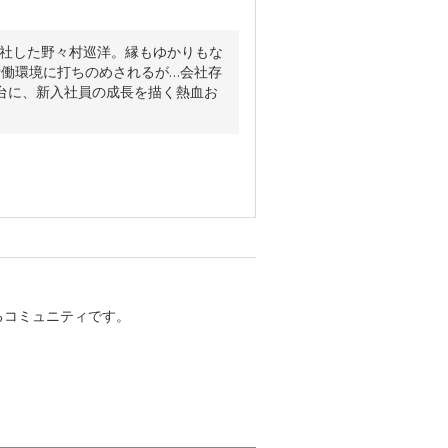
入社した野々村巡洋。縁もゆかりもな
労働環境に打ちのめされるが…会社存
台に、新入社員の成長を描く熱血お
るコミュニティです。