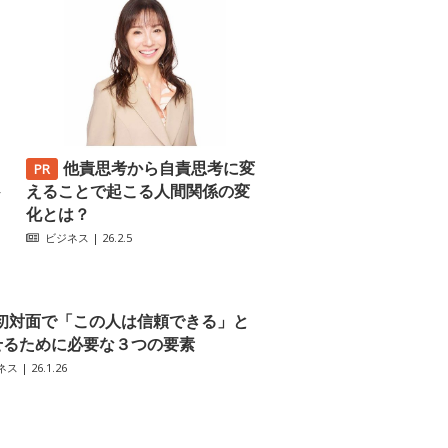
他責思考から自責思考に変
─
えることで起こる人間関係の変
化とは？
ビジネス
| 26.2.5
初対面で「この人は信頼できる」と
せるために必要な３つの要素
ネス
| 26.1.26