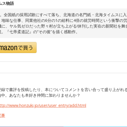
ムス物語
年。全国紙の採用試験にすべて落ち、北海道の名門紙・北海タイムスに
、地味な仕事、同業他社の6分の1の給料に4倍の就労時間という衝撃の
機に、ヤル気ゼロだった野々村が立ち上がる!休刊した実在の新聞社を舞
説。『七帝柔道記』の“その後”を描く感動作。
登録で書評を投稿したり、本についてコメントを言い合って盛り上がれ
施中。あなたも本好き仲間に加わりませんか？
ttp://www.honzuki.jp/user/user_entry/add.html
記事