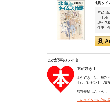
北海タイ
平成2
い土地
続の危
仕事小
この記事のライター
本が好き！
本が好き！は、無料
本のプレゼントも実
無料登録はこちら→
h
このライターの他の