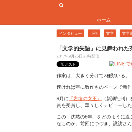
ホーム
インタビュー
小説
文学
文学
「文学的失語」に見舞われた
2017年9月26日 20時配信
作家は、大きく分けて2種類いる。
速ければ年に数作ものペースで新作
8月に
『岩塩の女王』
（新潮社刊）
賞を受賞し、華々しくデビューした
この「沈黙の6年」をどのように過
なものか。前回につづき、諏訪さん