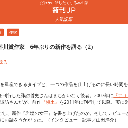
だれかに話したくなる本の話
人気記事
賞
作家
芥川賞作家 6年ぶりの新作を語る（2）
を量産できるタイプと、一つの作品を仕上げるのに長い時間を
を刊行した諏訪哲史さんはまちがいなく後者。2007年に
『アサ
諏訪さんだが、前作
『領土』
を2011年に刊行して以降、実に
ごし、新作『岩塩の女王』を書き上げたのか。そしてデビュー
にお話をうかがった。（インタビュー・記事／山田洋介）