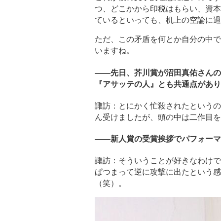
つ、どこかから印税はもらい、資本
ているといっても、机上の空論に過
ただ、この矛盾を何とか自分の中で
いますね。
――先日、芥川賞が沼田真佑さんの
『アサッテの人』とも共通点があり
諏訪：とにかく忙殺されたというの
ん受けましたが、頭の中は二作目を
――新人賞の受賞挨拶でパフォーマ
諏訪：そういうことが好きなわけで
ぱつまって逆に攻撃に出たという感
（笑）。