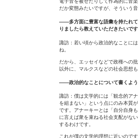
電子音を被せたりして作為的に音楽
だか変態みたいですが、そういう音
――多方面に豊富な語彙を持たれて
りましたら教えていただきたいです
諏訪：若い頃から政治的なことには
ね。
だから、エッセイなどで政権への批
以外に、マルクスなどの社会思想も
――政治的なことについて書くよう
諏訪：僕は文学的には「観念的アナ
を組まない」という点にのみ本質が
です。アナーキーとは「自分自身も
に言えば衆を束ねる社会支配がない
するわけです。
これが僕の文学的理想に近いのです