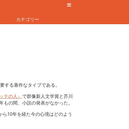
カテゴリー
要する寡作なタイプである。
ッテの人』
で群像新人文学賞と芥川
6年もの間、小説の発表がなかった。
から10年を経た今の心境はどのよう