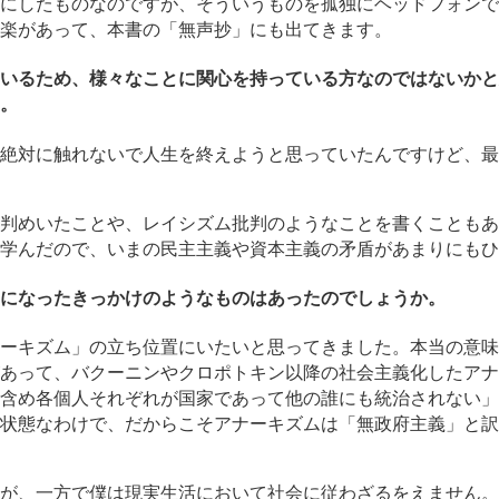
にしたものなのですが、そういうものを孤独にヘッドフォンで
楽があって、本書の「無声抄」にも出てきます。
いるため、様々なことに関心を持っている方なのではないかと
。
絶対に触れないで人生を終えようと思っていたんですけど、最
判めいたことや、レイシズム批判のようなことを書くこともあ
学んだので、いまの民主主義や資本主義の矛盾があまりにもひ
になったきっかけのようなものはあったのでしょうか。
ーキズム」の立ち位置にいたいと思ってきました。本当の意味
あって、バクーニンやクロポトキン以降の社会主義化したアナ
含め各個人それぞれが国家であって他の誰にも統治されない」
状態なわけで、だからこそアナーキズムは「無政府主義」と訳
が、一方で僕は現実生活において社会に従わざるをえません。