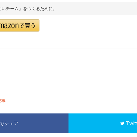
ないチーム」をつくるために。
記事
k でシェア
Twi