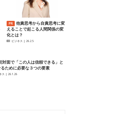
他責思考から自責思考に変
─
えることで起こる人間関係の変
化とは？
ビジネス
| 26.2.5
初対面で「この人は信頼できる」と
せるために必要な３つの要素
ネス
| 26.1.26