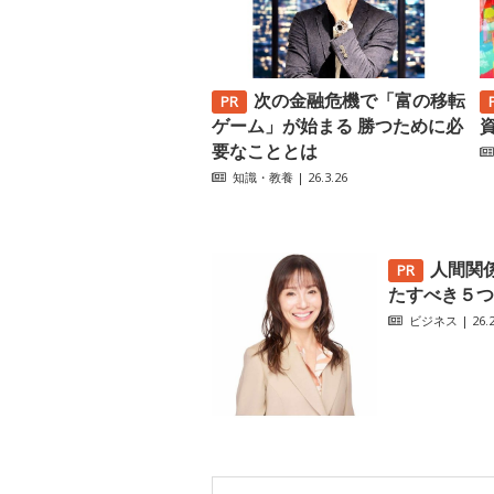
次の金融危機で「富の移転
ゲーム」が始まる 勝つために必
要なこととは
知識・教養
| 26.3.26
人間関
たすべき５つ
ビジネス
| 26.2