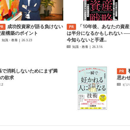
成功投資家が語る負けない
「10年後、あなたの資産
資産構築のポイント
は半分になるかもしれない ─
今知らないと手遅...
知識・教養
| 26.3.23
知識・教養
| 26.3.16
係で消耗しないためにまず満
の欲求
思わ
.2
ビジ