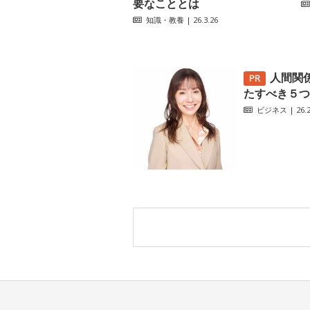
要なこととは
知識・教養
| 26.3.26
人間関
たすべき５つ
ビジネス
| 26.2