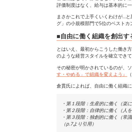
評価制度はなく、給与は基本的に一
まさかこれで上手くいくわけが…と
グ」の小規模部門で5位のベストカ
■自由に働く組織を創出す
とはいえ、最初からこうした働き方
のような経営スタイルを確立できて
その秘密が明かされているのが、ソ
す・やめる」で組織を変えよう』
（
倉貫氏によれば、自由に働く組織に
・第１段階：生産的に働く（楽に
・第２段階：自律的に働く（人を
・第３段階：独創的に働く（常識
（p.7より引用）