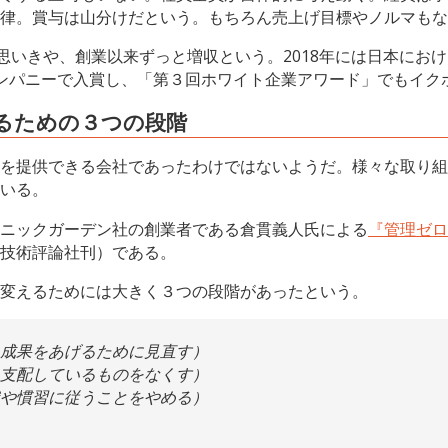
律。賞与は山分けだという。もちろん売上げ目標やノルマもな
思いきや、創業以来ずっと増収という。2018年には日本にお
ンパニーで入賞し、「第３回ホワイト企業アワード」でもイク
るための３つの段階
を提供できる会社であったわけではないようだ。様々な取り組
いる。
ニックガーデン社の創業者である倉貫義人氏による
『管理ゼロ
技術評論社刊）である。
変えるためには大きく３つの段階があったという。
成果をあげるために見直す）
支配しているものをなくす）
や慣習に従うことをやめる）