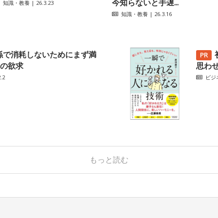
今知らないと手遅...
知識・教養
| 26.3.23
知識・教養
| 26.3.16
係で消耗しないためにまず満
の欲求
思わ
.2
ビジ
もっと読む