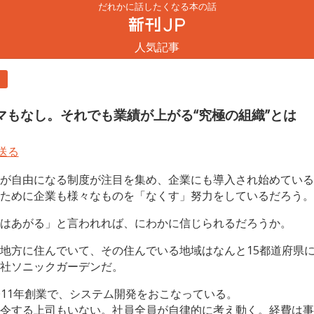
だれかに話したくなる本の話
人気記事
ト
マもなし。それでも業績が上がる“究極の組織”とは
が自由になる制度が注目を集め、企業にも導入され始めている
ために企業も様々なものを「なくす」努力をしているだろう。
はあがる」と言われれば、にわかに信じられるだろうか。
地方に住んでいて、その住んでいる地域はなんと15都道府県
社ソニックガーデンだ。
2011年創業で、システム開発をおこなっている。
令する上司もいない。社員全員が自律的に考え動く。経費は事