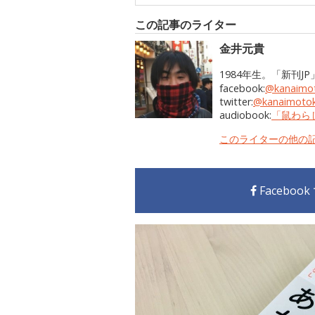
この記事のライター
金井元貴
1984年生。「新刊
facebook:
@kanaimot
twitter:
@kanaimotok
audiobook:
「鼠わら
このライターの他の
Faceboo