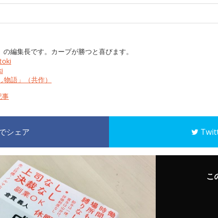
JP」の編集長です。カープが勝つと喜びます。
oki
i
し物語」（共作）
記事
k でシェア
Twi
こ