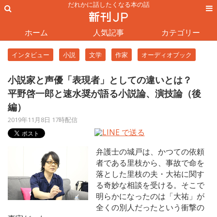
だれかに話したくなる本の話
ホーム
人気記事
カテゴリー
インタビュー
小説
文学
作家
オーディオブック
小説家と声優「表現者」としての違いとは？
平野啓一郎と速水奨が語る小説論、演技論（後
編）
2019年11月8日 17時配信
弁護士の城戸は、かつての依頼
者である里枝から、事故で命を
落とした里枝の夫・大祐に関す
る奇妙な相談を受ける。そこで
明らかになったのは「大祐」が
全くの別人だったという衝撃の