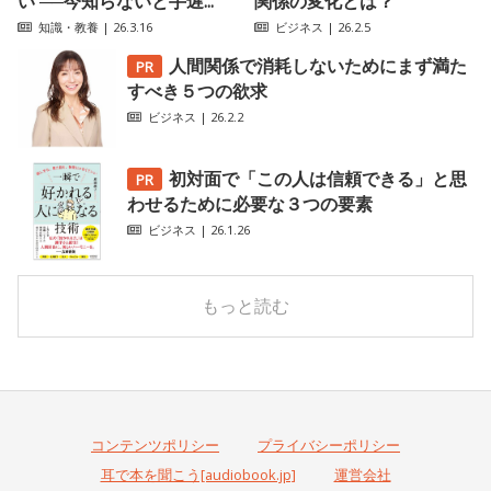
い ──今知らないと手遅...
関係の変化とは？
知識・教養
| 26.3.16
ビジネス
| 26.2.5
人間関係で消耗しないためにまず満た
すべき５つの欲求
ビジネス
| 26.2.2
初対面で「この人は信頼できる」と思
わせるために必要な３つの要素
ビジネス
| 26.1.26
もっと読む
コンテンツポリシー
プライバシーポリシー
耳で本を聞こう[audiobook.jp]
運営会社