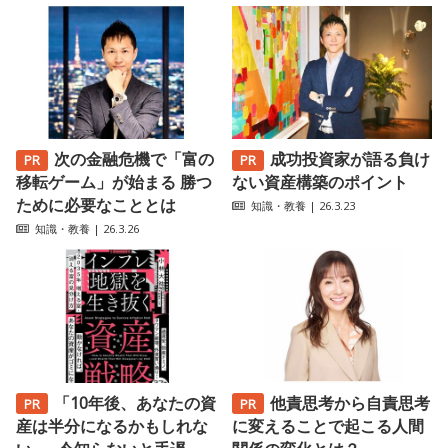
次の金融危機で「富の
成功投資家が語る負け
移転ゲーム」が始まる 勝つ
ない資産構築のポイント
ために必要なこととは
知識・教養
| 26.3.23
知識・教養
| 26.3.26
「10年後、あなたの資
他責思考から自責思考
産は半分になるかもしれな
に変えることで起こる人間