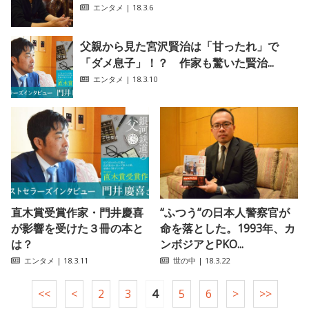
エンタメ
| 18.3.6
父親から見た宮沢賢治は「甘ったれ」で
「ダメ息子」！？ 作家も驚いた賢治...
エンタメ
| 18.3.10
直木賞受賞作家・門井慶喜
“ふつう”の日本人警察官が
が影響を受けた３冊の本と
命を落とした。1993年、カ
は？
ンボジアとPKO...
エンタメ
| 18.3.11
世の中
| 18.3.22
<<
<
2
3
4
5
6
>
>>