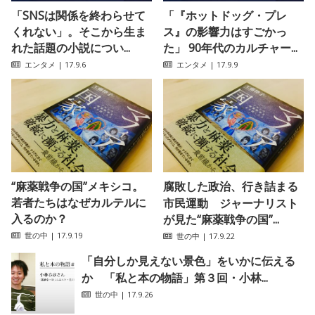
「SNSは関係を終わらせて
「『ホットドッグ・プレ
くれない」。そこから生ま
ス』の影響力はすごかっ
れた話題の小説につい...
た」 90年代のカルチャー...
エンタメ
| 17.9.6
エンタメ
| 17.9.9
“麻薬戦争の国”メキシコ。
腐敗した政治、行き詰まる
若者たちはなぜカルテルに
市民運動 ジャーナリスト
入るのか？
が見た“麻薬戦争の国”...
世の中
| 17.9.19
世の中
| 17.9.22
「自分しか見えない景色」をいかに伝える
か 「私と本の物語」第３回・小林...
世の中
| 17.9.26