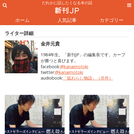
だれかに話したくなる本の話
ホーム
人気記事
カテゴリー
ライター詳細
金井元貴
1984年生。「新刊JP」の編集長です。カープ
が勝つと喜びます。
facebook:
@kanaimotoki
twitter:
@kanaimotoki
audiobook:
「鼠わらし物語」（共作）