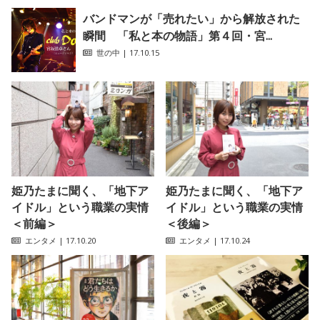
バンドマンが「売れたい」から解放された
瞬間 「私と本の物語」第４回・宮...
世の中
| 17.10.15
姫乃たまに聞く、「地下ア
姫乃たまに聞く、「地下ア
イドル」という職業の実情
イドル」という職業の実情
＜前編＞
＜後編＞
エンタメ
| 17.10.20
エンタメ
| 17.10.24