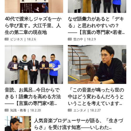
40代で渡米しジャズを一か
なぜ語彙力があると「デキ
ら学び直す。大江千里、人
る」と思われやすいの？
生の第二章の現在地
――【言葉の専門家×若者...
ビジネス
| 18.2.6
世の中
| 18.2.9
音読、お風呂…今日からで
「この音楽が鳴ったら世の
きる！語彙力を高める方法
中はどう変わるんだろうと
――【言葉の専門家×若...
いうことを考えています...
知識・教養
| 18.2.20
エンタメ
| 18.2.27
人気音楽プロデューサーが語る、「生きづ
らさ」を受け流す知恵――いしわた...