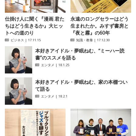
仕掛け人に聞く『漫画 君た
永遠のロングセラーはどう
ちはどう生きるか』大ヒッ
生まれたか。みすず書房と
トへの道のり
『夜と霧』の60年
ビジネス
| 17.11.15
知識・教養
| 17.12.30
本好きアイドル・夢眠ねむ、“ミーハー読
書”のススメを語る
エンタメ
| 18.1.25
本好きアイドル・夢眠ねむ、家の本棚つい
て語る
エンタメ
| 18.2.1