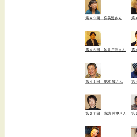
第４９回 窪美澄さん
第
第４５回 池井戸潤さん
第
第４１回 夢枕 獏さん
第
第３７回 諏訪 哲史さん
第