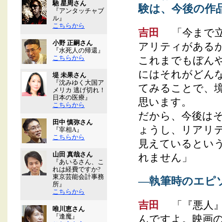
馳 星周さん
験は、今後の作
『アンタッチャブ
ル』
こちらから
吉田
「今まで立
小野 正嗣さん
アリティがある
『水死人の帰還』
こちらから
これまでもぼん
にはそれがどん
堤 未果さん
『沈みゆく大国ア
てみることで、
メリカ 逃げ切れ！
日本の医療』
思います。
こちらから
だから、今後は
田中 慎弥さん
ょうし、リアリ
『宰相A』
こちらから
見えているとい
山田 真哉さん
れません」
『あいるさん、こ
れは経費ですか?
東京芸能会計事務
―執筆時のエピ
所』
こちらから
吉田
「『悪人』
唯川恵さん
『逢魔』
んですよ。映画