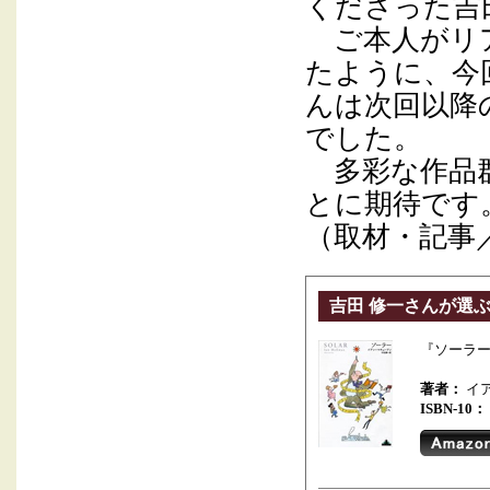
くださった吉
ご本人がリア
たように、今
んは次回以降
でした。
多彩な作品群
とに期待です
（取材・記事
吉田 修一さんが選
『ソーラ
著者：
イ
ISBN-10：