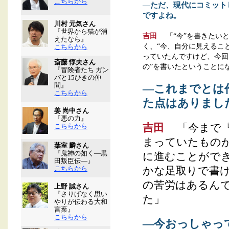
こちらから
―ただ、現代にコミット
ですよね。
川村 元気さん
『世界から猫が消
吉田
「“今”を書きたいと
えたなら』
く、“今、自分に見えるこ
こちらから
っていたんですけど、今回
斎藤 惇夫さん
の”を書いたということに
『冒険者たち ガン
バと15ひきの仲
間』
―これまでとは
こちらから
た点はありまし
姜 尚中さん
『悪の力』
吉田
「今まで『
こちらから
まっていたもの
葉室 麟さん
『鬼神の如く―黒
に進むことがで
田叛臣伝―』
こちらから
かな足取りで書
の苦労はあるん
上野 誠さん
『さりげなく思い
た」
やりが伝わる大和
言葉』
こちらから
―今おっしゃっ