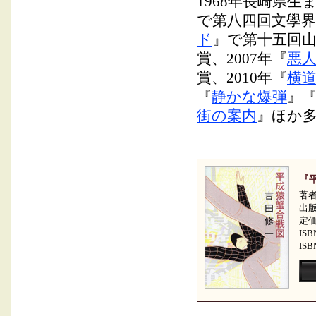
1968年長崎県生
で第八四回文學界
ド
』で第十五回
賞、2007年『
悪
賞、2010年『
横
『
静かな爆弾
』
街の案内
』ほか
『
著者
出
定価
ISB
ISB