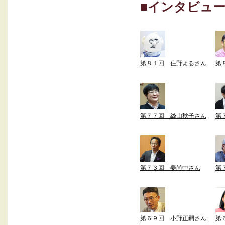
■インタビュ
第８１回 住野よるさん
第
第７７回 絲山秋子さん
第
第７３回 姜尚中さん
第
第６９回 小野正嗣さん
第