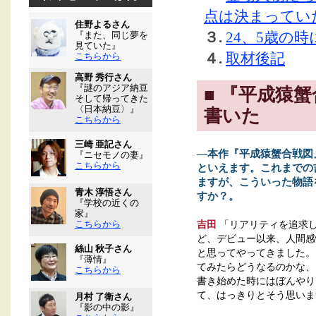
点は決まってい
住野よるさん
３.
24、5歳の
『また、同じ夢を
見ていた』
４.
取材後記
こちらから
高野 秀行さん
『謎のアジア納豆
■ 『平成猿
そして帰ってきた
〈日本納豆〉』
書いた
こちらから
三崎 亜記さん
―本作『平成猿蟹合戦図
『ニセモノの妻』
こちらから
といえます。これまでの
ますが、こういった物語
青木 淳悟さん
すか？。
『学校の近くの
家』
吉田
「リアリティを追求
こちらから
ど、デビュー以来、人間感
絲山 秋子さん
と思ってやってきました。
『薄情』
てみたらどうなるのかな、
こちらから
書き始めた時にはぼんやり
て、はっきりとそう思いま
月村 了衛さん
『影の中の影』