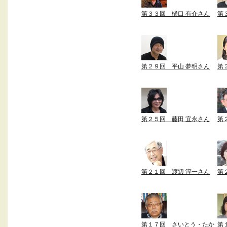
第３３回 樋口 有介さん
第
第２９回 平山 夢明さん
第
第２５回 藤田 宜永さん
第
第２１回 渡辺 淳一さん
第
第１７回 さいとう・たか
第