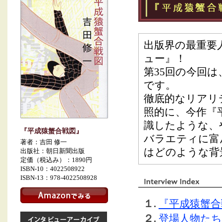
出版界の最重要
ュー』！
第35回の今回は
です。
徹底的なリアリ
照的に、今作『
識したような、
『平成猿蟹合戦図』
バラエティに富
著者：吉田 修一
はどのような背
出版社：朝日新聞出版
定価（税込み）：1890円
ISBN-10：4022508922
ISBN-13：978-4022508928
１.
『平成猿蟹
２.
登場人物た