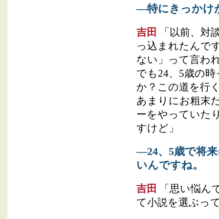
―特にきっかけ
吉田
「以前、対
っ込まれたんで
ない」って言わ
でも24、5歳の
か？この道を行
あまりにお粗末だ
ーをやっていた
すけど」
―24、5歳で
いんですね。
吉田
「思い悩ん
て小説を選ぶって