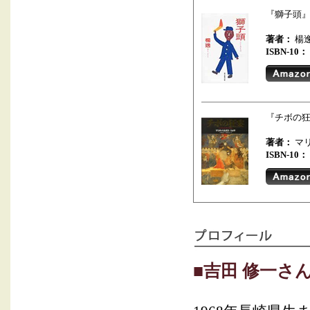
『獅子頭
著者：
楊
ISBN-10：
『チボの
著者：
マ
ISBN-10：
■吉田 修一さ