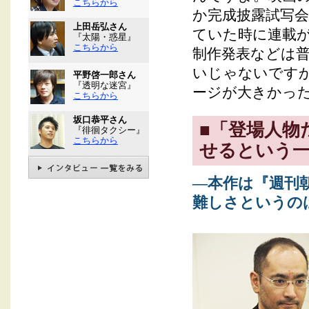
こちらから
か完成披露試写
上田岳弘さん
ていた時に連載
『太陽・惑星』
こちらから
制作発表などは
いじゃないです
平野啓一郎さん
『透明な迷宮』
ージが大きかっ
こちらから
坂口恭平さん
■「登場人物
『徘徊タクシー』
こちらから
せるという
―本作は『週刊
難しさというの